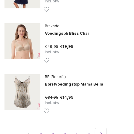
Incl. btw
Bravado
Voedingsbh Bliss Chai
€49,95
€19,95
Incl. btw
BB (Benefit)
Borstvoedingstop Mama Bella
€34,95
€14,95
Incl. btw
1
2
3
4
5
6