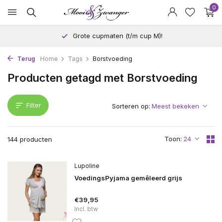
0
Grote cupmaten (t/m cup M)!
Terug
Home
Tags
Borstvoeding
Producten getagd met Borstvoeding
Filter
Sorteren op:
Toon:
144 producten
Lupoline
VoedingsPyjama gemêleerd grijs
€39,95
Incl. btw