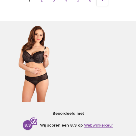
Beoordeeld met
8.3
Wij scoren een
8.3
op
Webwinkelkeur