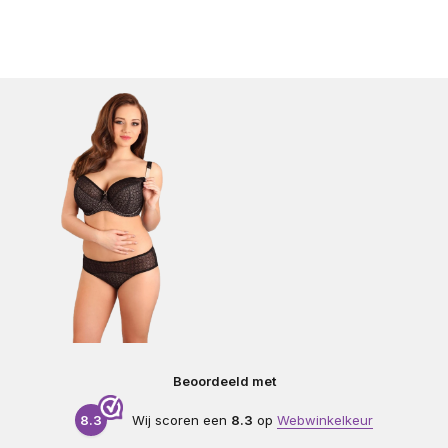
Beoordeeld met
8.3
Wij scoren een
8.3
op
Webwinkelkeur