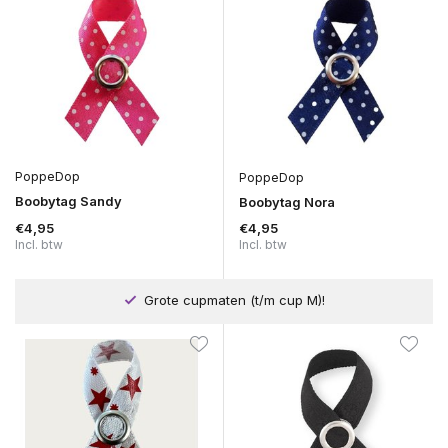
PoppeDop
PoppeDop
Boobytag Sandy
Boobytag Nora
€4,95
€4,95
Incl. btw
Incl. btw
Grote cupmaten (t/m cup M)!