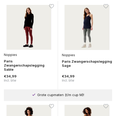
Noppies
Noppies
Paris
Paris Zwangerschapslegging
Zwangerschapslegging
Sage
Sable
€34,99
€34,99
Incl. btw
Incl. btw
Grote cupmaten (t/m cup M)!