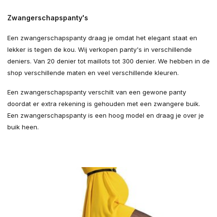
Zwangerschapspanty's
Een zwangerschapspanty draag je omdat het elegant staat en
lekker is tegen de kou. Wij verkopen panty's in verschillende
deniers. Van 20 denier tot maillots tot 300 denier. We hebben in de
shop verschillende maten en veel verschillende kleuren.
Een zwangerschapspanty verschilt van een gewone panty
doordat er extra rekening is gehouden met een zwangere buik.
Een zwangerschapspanty is een hoog model en draag je over je
buik heen.