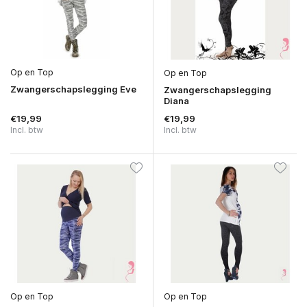
Op en Top
Op en Top
Zwangerschapslegging Eve
Zwangerschapslegging
Diana
€19,99
€19,99
Incl. btw
Incl. btw
Op en Top
Op en Top