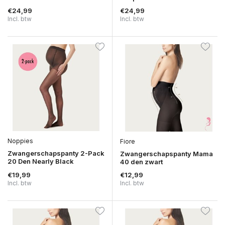
€24,99
€24,99
Incl. btw
Incl. btw
Noppies
Fiore
Zwangerschapspanty 2-Pack
Zwangerschapspanty Mama
20 Den Nearly Black
40 den zwart
€19,99
€12,99
Incl. btw
Incl. btw