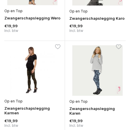
Op en Top
Op en Top
Zwangerschapslegging Wero
Zwangerschapslegging Karo
€19,99
€19,99
Incl. btw
Incl. btw
Op en Top
Op en Top
Zwangerschapslegging
Zwangerschapslegging
Karmen
Karen
€19,99
€19,99
Incl. btw
Incl. btw