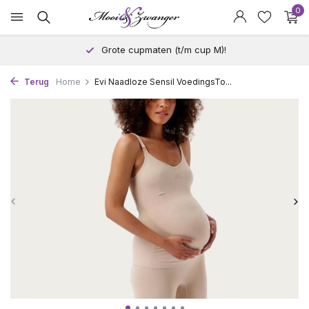
0
Grote cupmaten (t/m cup M)!
Terug
Home
Evi Naadloze Sensil VoedingsTo...