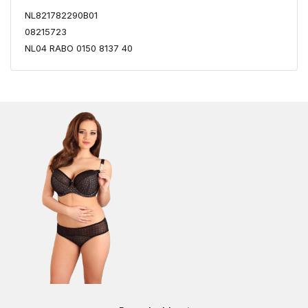
NL821782290B01
08215723
NL04 RABO 0150 8137 40