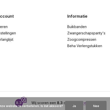
account
Informatie
reren
Buikbanden
stellingen
Zwangerschapspanty's
rlanglijst
Zoogcompressen
Beha Verlengstukken
8.3
Wij scoren een
8.3
op
Webwinkelkeur
nze website te verbeteren. Is dat akkoord?
Ja
Nee