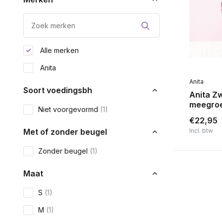
Alle merken
Anita
Anita
Soort voedingsbh
Anita Z
meegroe
Niet voorgevormd
(1)
€22,95
Met of zonder beugel
Incl. btw
Zonder beugel
(1)
Maat
S
(1)
M
(1)