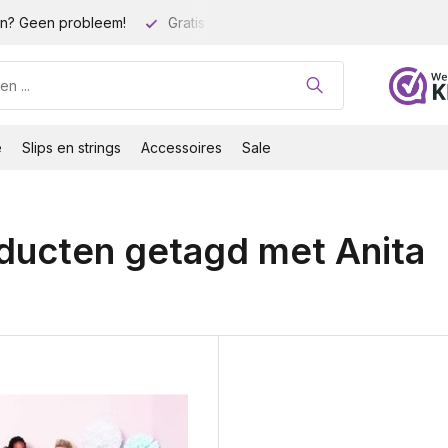
n? Geen probleem!
Gratis verzending vanaf 35 euro!
Gro
e
Slips en strings
Accessoires
Sale
ducten getagd met Anita