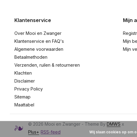
Klantenservice
Mijn 
Over Mooi en Zwanger
Regist
Klantenservice en FAQ's
Mijn be
Algemene voorwaarden
Mijn ve
Betaalmethoden
Verzenden, ruilen & retourneren
Klachten
Disclaimer
Privacy Policy
Sitemap
Maattabel
© 2026 Mooi en Zwanger - Theme By
DMWS
x
Plus+
RSS-feed
Wij slaan cookies op om o