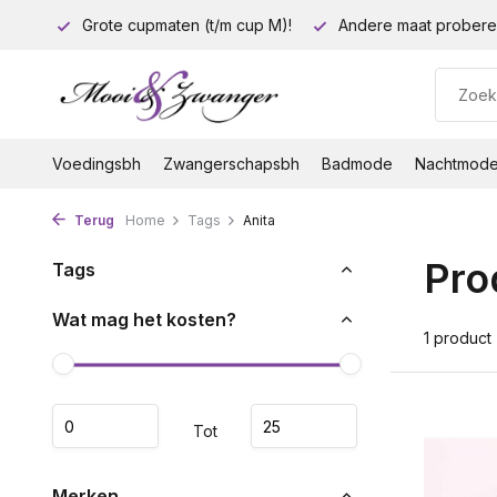
euro!
Grote cupmaten (t/m cup M)!
Andere maat probere
Voedingsbh
Zwangerschapsbh
Badmode
Nachtmod
Terug
Home
Tags
Anita
Pro
Tags
Wat mag het kosten?
1 product
Tot
Merken