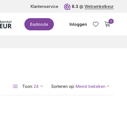
te cupmaten (t/m cup M)!
Klantenservice
8.3
@
Webwinkelkeur
0
Badmode
Inloggen
Account aanmaken
Toon:
Sorteren op: