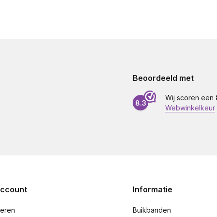
Beoordeeld met
Wij scoren een
8.3
Webwinkelkeur
account
Informatie
reren
Buikbanden