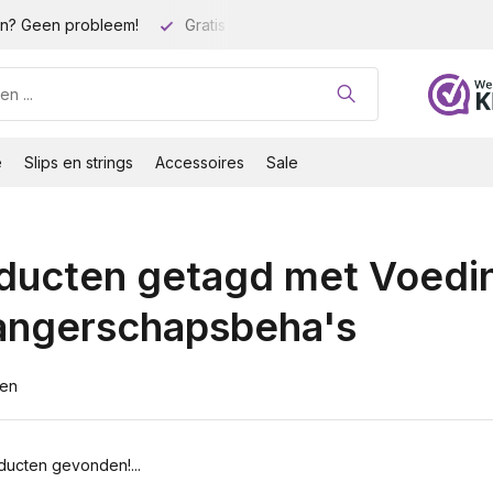
n? Geen probleem!
Gratis verzending vanaf 35 euro!
Gro
e
Slips en strings
Accessoires
Sale
ducten getagd met Voedi
ngerschapsbeha's
ten
ucten gevonden!...