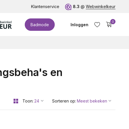
te cupmaten (t/m cup M)!
Klantenservice
8.3
@
Webwinkelkeur
0
Badmode
Inloggen
ngsbeha's en
Account aanmaken
Toon:
Sorteren op: