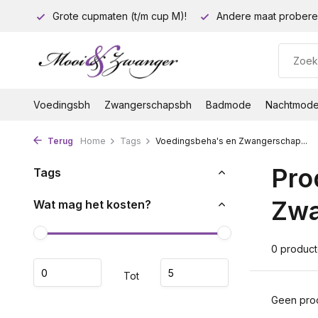
euro!
Grote cupmaten (t/m cup M)!
Andere maat probere
Voedingsbh
Zwangerschapsbh
Badmode
Nachtmod
Terug
Home
Tags
Voedingsbeha's en Zwangerschap...
Pro
Tags
Zwa
Wat mag het kosten?
0 produc
Tot
Geen prod