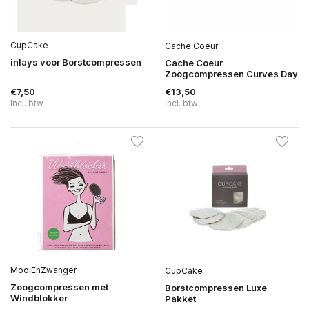
CupCake
Cache Coeur
inlays voor Borstcompressen
Cache Coeur
Zoogcompressen Curves Day
€7,50
€13,50
Incl. btw
Incl. btw
MooiEnZwanger
CupCake
Zoogcompressen met
Borstcompressen Luxe
Windblokker
Pakket