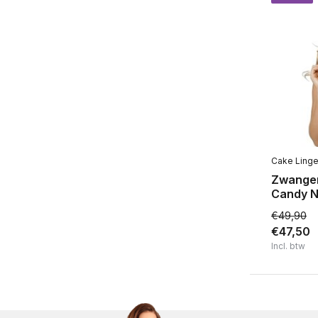
Niet voorgevormd
(4)
Met of zonder beugel
Met beugel
(4)
Zonder beugel
(3)
Maat
S
(3)
Cake Linge
Zwange
M
(3)
Candy 
L
(3)
€49,90
€47,50
XL
(3)
Incl. btw
Merk
Benefit
(1)
Cake Lingerie
(3)