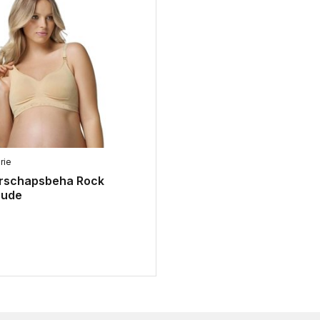
rie
rschapsbeha Rock
Nude