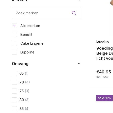
Alle merken
Benefit
Lupoline
Cake Lingerie
Voedin
Lupoline
Beige Do
licht v
Omvang
€40,95
65
(1)
Incl. btw
70
(4)
75
(3)
sale 10%
80
(3)
85
(4)