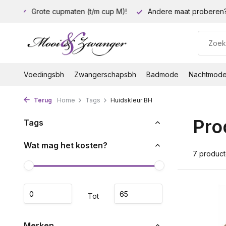
p M)!
Andere maat proberen? Geen probleem!
Gratis ve
Voedingsbh
Zwangerschapsbh
Badmode
Nachtmod
Terug
Home
Tags
Huidskleur BH
Pro
Tags
Wat mag het kosten?
7 produc
Tot
Merken