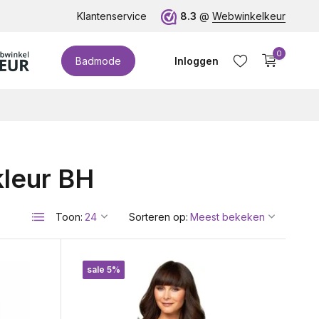
Klantenservice
8.3
@
Webwinkelkeur
0
Badmode
Inloggen
leur BH
Account aanmaken
Toon:
Sorteren op:
sale 5%