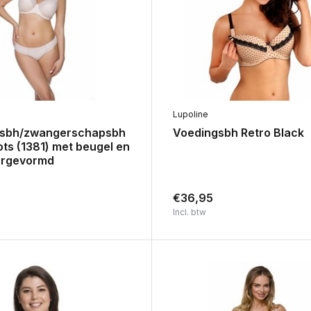
Lupoline
gsbh/zwangerschapsbh
Voedingsbh Retro Black
ts (1381) met beugel en
oorgevormd
€36,95
Incl. btw