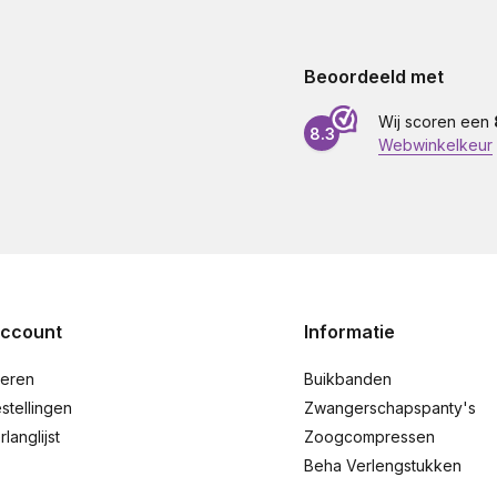
Beoordeeld met
Wij scoren een
8.3
Webwinkelkeur
account
Informatie
reren
Buikbanden
stellingen
Zwangerschapspanty's
rlanglijst
Zoogcompressen
Beha Verlengstukken