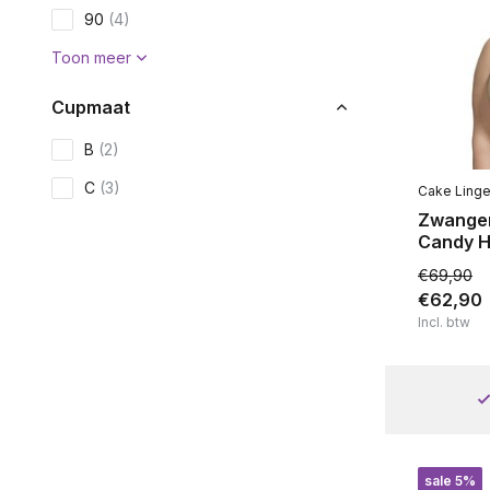
90
(4)
Toon meer
Cupmaat
B
(2)
C
(3)
Cake Linge
Zwange
D
(4)
Candy H
E
(4)
€69,90
€62,90
F
(3)
Incl. btw
G
(4)
Toon meer
Soort voedingsbh
Voorgevormd
(3)
sale 5%