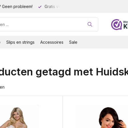
rzending vanaf 35 euro!
Grote cupmaten (t/m cup M)!
e
Slips en strings
Accessoires
Sale
ducten getagd met Huidsk
ten