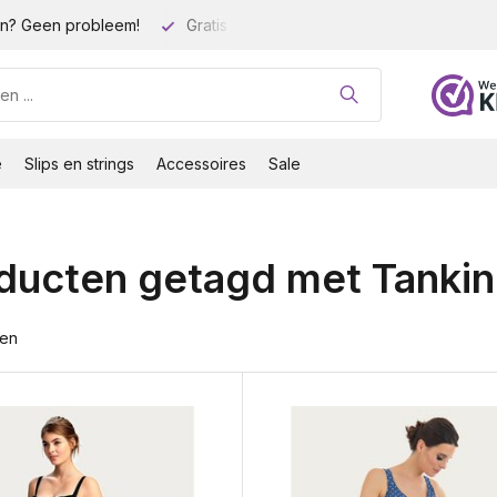
n? Geen probleem!
Gratis verzending vanaf 35 euro!
Gro
e
Slips en strings
Accessoires
Sale
ducten getagd met Tankin
ten