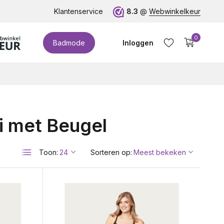
te cupmaten (t/m cup M)!
Klantenservice
8.3
@
Webwinkelkeur
0
Badmode
Inloggen
i met Beugel
Account aanmaken
Toon:
Sorteren op: