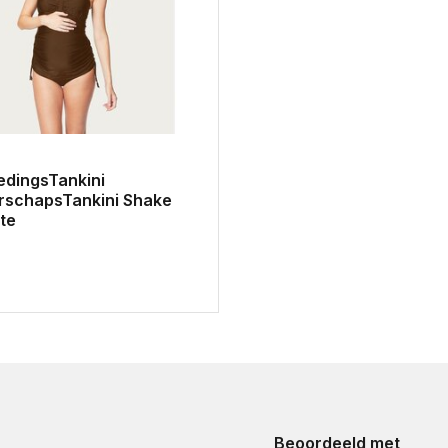
edingsTankini
schapsTankini Shake
te
Beoordeeld met