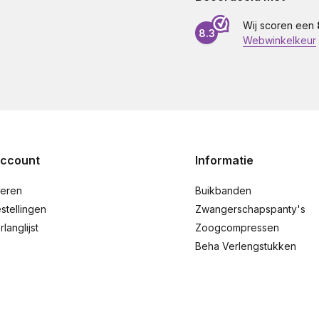
Wij scoren een
8.3
Webwinkelkeur
account
Informatie
reren
Buikbanden
stellingen
Zwangerschapspanty's
rlanglijst
Zoogcompressen
Beha Verlengstukken