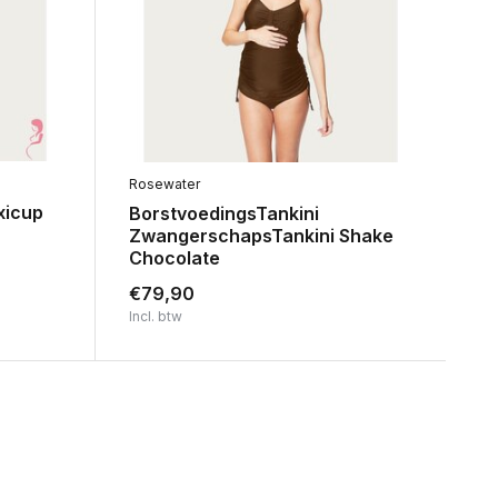
Rosewater
xicup
BorstvoedingsTankini
ZwangerschapsTankini Shake
Chocolate
€79,90
Incl. btw