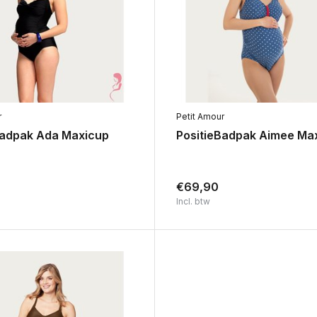
r
Petit Amour
Badpak Ada Maxicup
PositieBadpak Aimee Ma
€69,90
Incl. btw