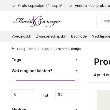
euro!
Grote cupmaten (t/m cup M)!
Andere maat probere
Voedingsbh
Zwangerschapsbh
Badmode
Nachtmod
Terug
Home
Tags
Tankini met Beugel
Pro
Tags
Wat mag het kosten?
4 produc
Tot
Merken