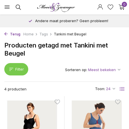
0
Andere maat proberen? Geen probleem!
Terug
Home
Tags
Tankini met Beugel
Producten getagd met Tankini met
Beugel
Filter
Sorteren op:
Toon:
4 producten