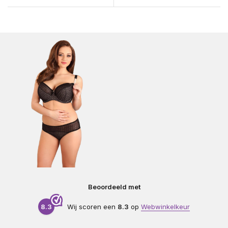
Beoordeeld met
8.3
Wij scoren een
8.3
op
Webwinkelkeur