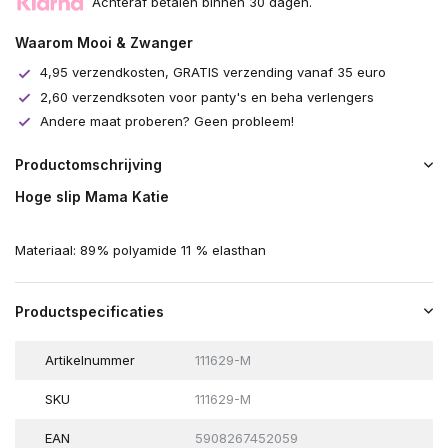
Achteraf betalen binnen 30 dagen.
Waarom Mooi & Zwanger
4,95 verzendkosten, GRATIS verzending vanaf 35 euro
2,60 verzendksoten voor panty's en beha verlengers
Andere maat proberen? Geen probleem!
Productomschrijving
Hoge slip Mama Katie
Materiaal: 89% polyamide 11 % elasthan
Productspecificaties
Artikelnummer
111629-M
SKU
111629-M
EAN
5908267452059