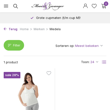
0
Grote cupmaten (t/m cup M)!
Terug
Home
Merken
Medela
Filter
Sorteren op:
Toon:
1 product
sale 28%