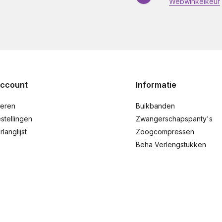
Webwinkelkeur
account
Informatie
reren
Buikbanden
stellingen
Zwangerschapspanty's
rlanglijst
Zoogcompressen
Beha Verlengstukken