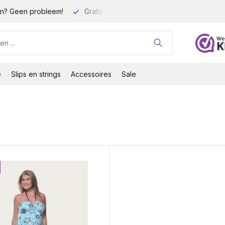
n? Geen probleem!
Gratis verzending vanaf 35 euro!
Gro
e
Slips en strings
Accessoires
Sale