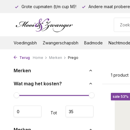
euro!
Grote cupmaten (t/m cup M)!
Andere maat probere
Voedingsbh
Zwangerschapsbh
Badmode
Nachtmod
Terug
Home
Merken
Prego
Merken
1 product
Wat mag het kosten?
sale 53%
Tot
Merken