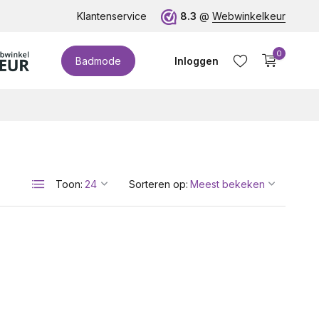
te cupmaten (t/m cup M)!
Klantenservice
8.3
@
Webwinkelkeur
0
Badmode
Inloggen
Toon:
Sorteren op:
Account aanmaken