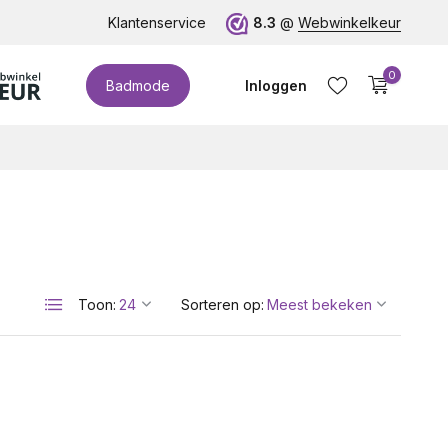
te cupmaten (t/m cup M)!
Klantenservice
8.3
@
Webwinkelkeur
0
Badmode
Inloggen
Account aanmaken
Toon:
Sorteren op: