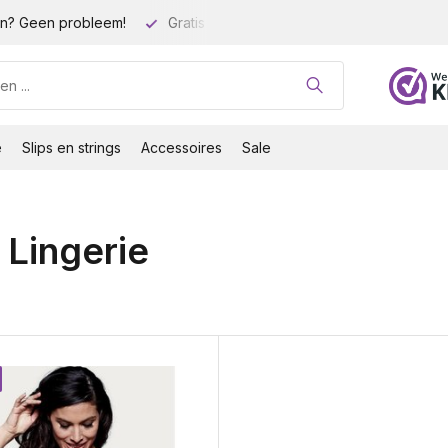
n? Geen probleem!
Gratis verzending vanaf 35 euro!
Gro
e
Slips en strings
Accessoires
Sale
 Lingerie