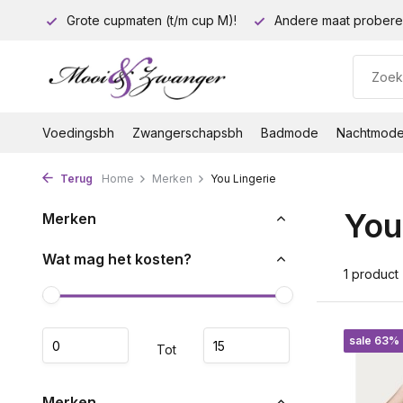
euro!
Grote cupmaten (t/m cup M)!
Andere maat probere
Voedingsbh
Zwangerschapsbh
Badmode
Nachtmod
Terug
Home
Merken
You Lingerie
You
Merken
Wat mag het kosten?
1 product
sale 63%
Tot
Merken