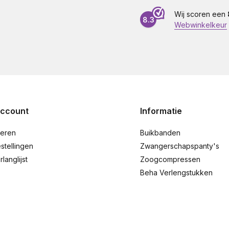
Wij scoren een
8.3
Webwinkelkeur
account
Informatie
reren
Buikbanden
stellingen
Zwangerschapspanty's
rlanglijst
Zoogcompressen
Beha Verlengstukken