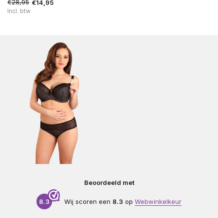
€28,95
€14,95
Incl. btw
Beoordeeld met
8.3
Wij scoren een
8.3
op
Webwinkelkeur