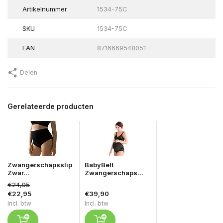
Artikelnummer
1534-75C
SKU
1534-75C
EAN
8716669548051
Delen
Gerelateerde producten
Zwangerschapsslip
BabyBelt
Zwar...
Zwangerschaps...
€24,95
€22,95
€39,90
Incl. btw
Incl. btw