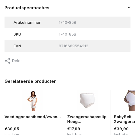
Productspecificaties
Artikelnummer
1740-85B
SKU
1740-85B
EAN
8716669554212
Delen
Gerelateerde producten
Voedingsnachthemd/zwan...
Zwangerschapsslip
BabyBelt
Hoog...
Zwangersc
€39,95
€17,99
€39,90
Incl. btw
Incl. btw
Incl. btw