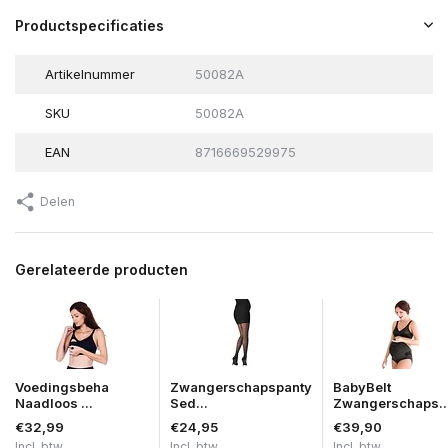
Productspecificaties
Artikelnummer
50082A
SKU
50082A
EAN
8716669529975
Delen
Gerelateerde producten
Voedingsbeha
Zwangerschapspanty
BabyBelt
Naadloos ...
Sed...
Zwangerschaps..
€32,99
€24,95
€39,90
Incl. btw
Incl. btw
Incl. btw