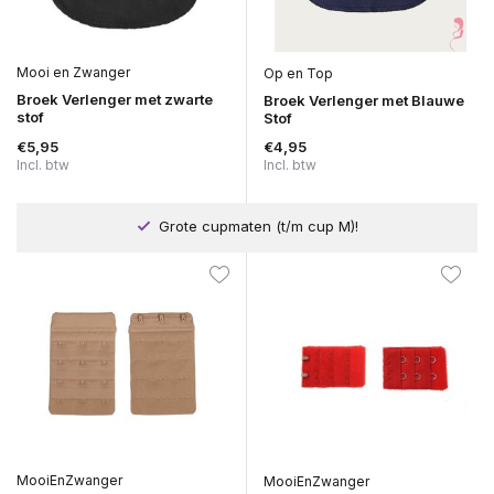
Mooi en Zwanger
Op en Top
Broek Verlenger met zwarte
Broek Verlenger met Blauwe
stof
Stof
€5,95
€4,95
Incl. btw
Incl. btw
Grote cupmaten (t/m cup M)!
MooiEnZwanger
MooiEnZwanger