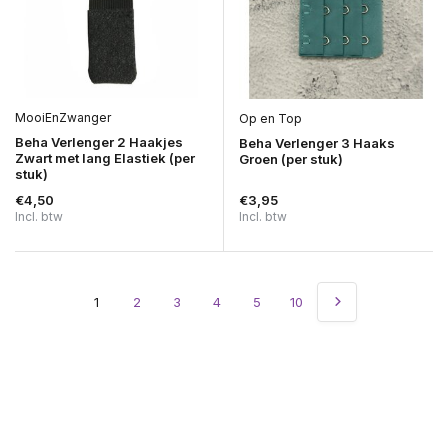
MooiEnZwanger
Op en Top
Beha Verlenger 2 Haakjes
Beha Verlenger 3 Haaks
Zwart met lang Elastiek (per
Groen (per stuk)
stuk)
€4,50
€3,95
Incl. btw
Incl. btw
1
2
3
4
5
10