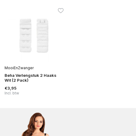
MooiEnZwanger
Beha Verlengstuk 2 Haaks
Wit (2 Pack)
€3,95
Incl. btw