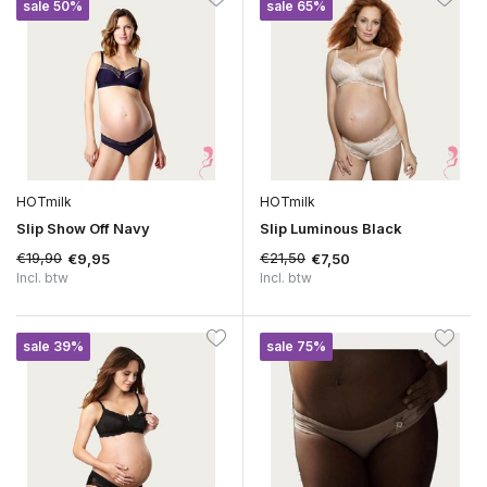
sale 50%
sale 65%
HOTmilk
HOTmilk
Slip Show Off Navy
Slip Luminous Black
€19,90
€21,50
€9,95
€7,50
Incl. btw
Incl. btw
sale 39%
sale 75%