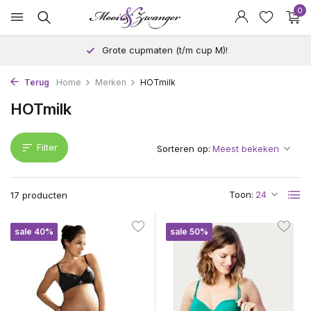
0
Andere maat proberen? Geen probleem!
Terug
Home
Merken
HOTmilk
HOTmilk
Filter
Sorteren op:
Toon:
17 producten
sale 40%
sale 50%