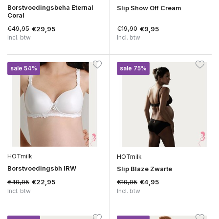
Borstvoedingsbeha Eternal
Slip Show Off Cream
Coral
€49,95
€19,90
€29,95
€9,95
Incl. btw
Incl. btw
sale 54%
sale 75%
HOTmilk
HOTmilk
Borstvoedingsbh IRW
Slip Blaze Zwarte
€49,95
€19,95
€22,95
€4,95
Incl. btw
Incl. btw