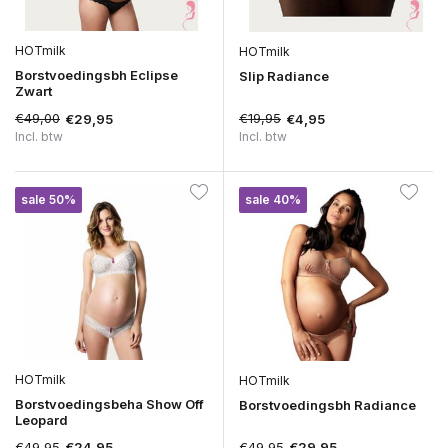
HOTmilk
HOTmilk
Borstvoedingsbh Eclipse
Slip Radiance
Zwart
€49,00
€19,95
€29,95
€4,95
Incl. btw
Incl. btw
sale 50%
sale 40%
HOTmilk
HOTmilk
Borstvoedingsbeha Show Off
Borstvoedingsbh Radiance
Leopard
€49,95
€49,95
€24,95
€29,95