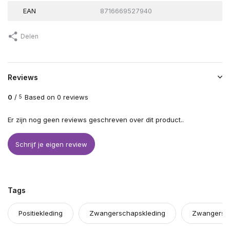
EAN
8716669527940
Delen
Reviews
0
/
Based on 0 reviews
5
Er zijn nog geen reviews geschreven over dit product..
Schrijf je eigen review
Tags
Positiekleding
Zwangerschapskleding
Zwangersch