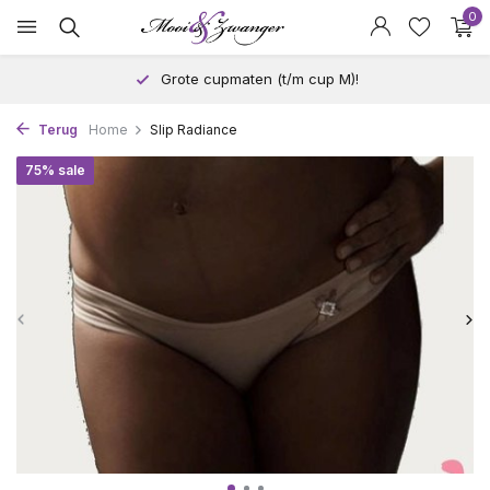
0
Grote cupmaten (t/m cup M)!
Terug
Home
Slip Radiance
75% sale