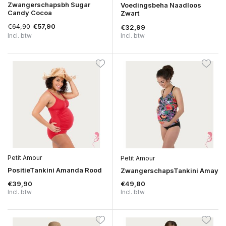
Zwangerschapsbh Sugar
Voedingsbeha Naadloos
Candy Cocoa
Zwart
€64,90
€57,90
€32,99
Incl. btw
Incl. btw
Petit Amour
Petit Amour
PositieTankini Amanda Rood
ZwangerschapsTankini Amay
€39,90
€49,80
Incl. btw
Incl. btw