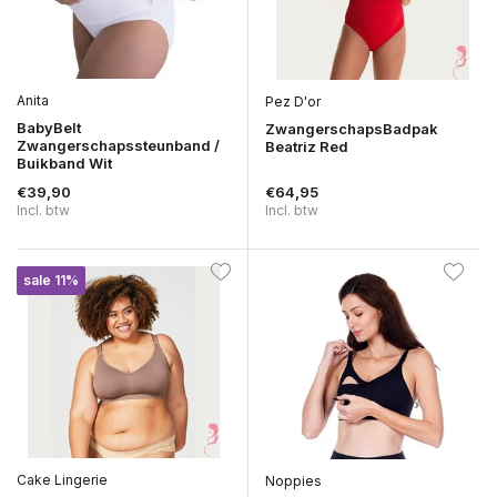
Anita
Pez D'or
BabyBelt
ZwangerschapsBadpak
Zwangerschapssteunband /
Beatriz Red
Buikband Wit
€39,90
€64,95
Incl. btw
Incl. btw
sale 11%
Cake Lingerie
Noppies