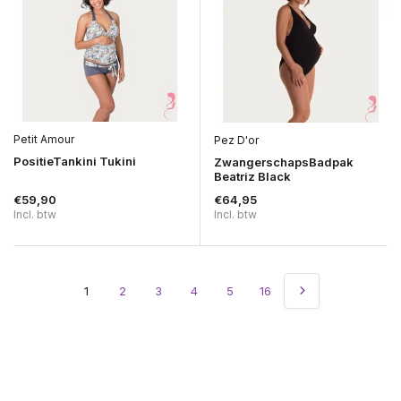
Petit Amour
Pez D'or
PositieTankini Tukini
ZwangerschapsBadpak
Beatriz Black
€59,90
€64,95
Incl. btw
Incl. btw
1
2
3
4
5
16