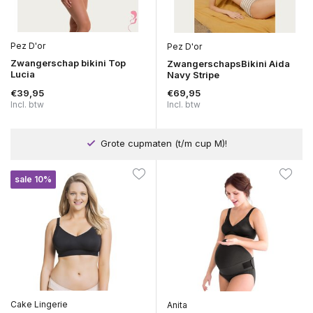
Pez D'or
Pez D'or
Zwangerschap bikini Top
ZwangerschapsBikini Aida
Lucia
Navy Stripe
€39,95
€69,95
Incl. btw
Incl. btw
Grote cupmaten (t/m cup M)!
sale 10%
Cake Lingerie
Anita