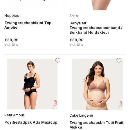
Noppies
Anita
Zwangerschapbikini Top
BabyBelt
Amelie
Zwangerschapssteunband /
Buikband Huidskleur
€39,99
€39,90
Incl. btw
Incl. btw
Petit Amour
Cake Lingerie
PositieBadpak Ada Maxicup
Zwangerschapsbh Tutti Frutti
Mokka