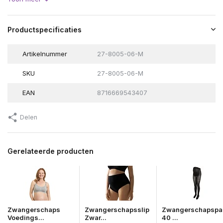
Productspecificaties
Artikelnummer
27-8005-06-M
SKU
27-8005-06-M
EAN
8716669543407
Delen
Gerelateerde producten
Zwangerschaps
Zwangerschapsslip
Zwangerschapspa
Voedings...
Zwar...
40 ...