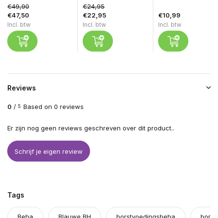
€49,90
€24,95
€47,50
€22,95
€10,99
Incl. btw
Incl. btw
Incl. btw
Reviews
0
/
Based on 0 reviews
5
Er zijn nog geen reviews geschreven over dit product..
Schrijf je eigen review
Tags
Beha
Blauwe BH
borstvoedingsbeha
borst