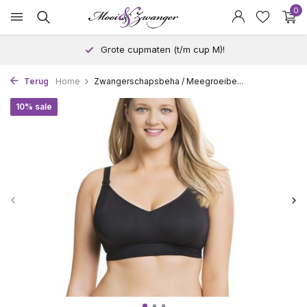
0
Grote cupmaten (t/m cup M)!
Terug
Home
Zwangerschapsbeha / Meegroeibe...
10% sale