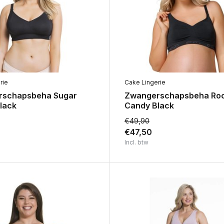
rie
Cake Lingerie
rschapsbeha Sugar
Zwangerschapsbeha Ro
lack
Candy Black
€49,90
€47,50
Incl. btw