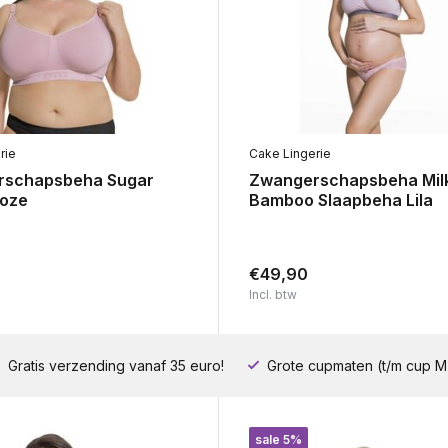
rie
Cake Lingerie
rschapsbeha Sugar
Zwangerschapsbeha Mil
oze
Bamboo Slaapbeha Lila
€49,90
Incl. btw
Gratis verzending vanaf 35 euro!
Grote cupmaten (t/m cup M
sale 5%