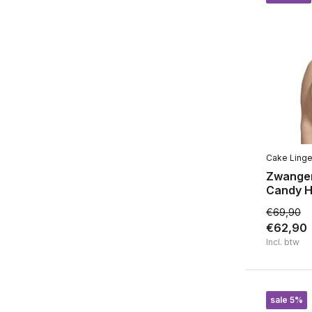
Cake Linge
Zwange
Candy H
€69,90
€62,90
Incl. btw
sale 5%