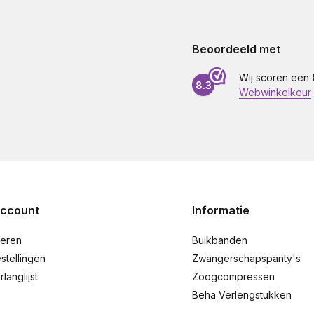
Beoordeeld met
Wij scoren een
8.3
Webwinkelkeur
account
Informatie
reren
Buikbanden
stellingen
Zwangerschapspanty's
rlanglijst
Zoogcompressen
Beha Verlengstukken