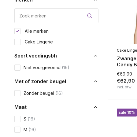
Alle merken
Cake Lingerie
Cake Linge
Soort voedingsbh
Zwange
Candy B
Niet voorgevormd
(16)
€69,90
€62,90
Met of zonder beugel
Incl. btw
Zonder beugel
(16)
Maat
sale 10%
S
(16)
M
(16)