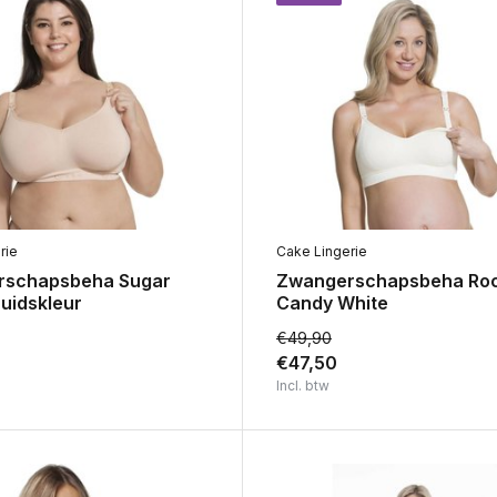
rie
Cake Lingerie
rschapsbeha Sugar
Zwangerschapsbeha Ro
uidskleur
Candy White
€49,90
€47,50
Incl. btw