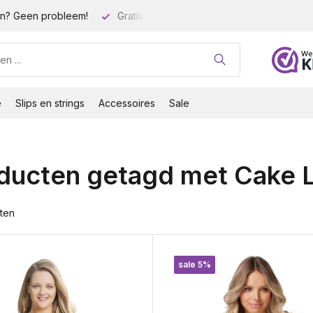
n? Geen probleem!
Gratis verzending vanaf 35 euro!
Gro
e
Slips en strings
Accessoires
Sale
ducten getagd met Cake L
ten
sale 5%