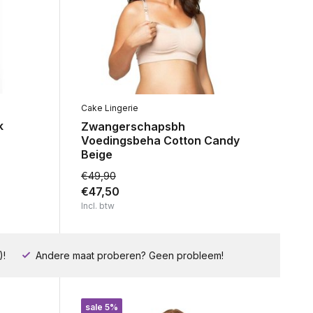
Cake Lingerie
k
Zwangerschapsbh
Voedingsbeha Cotton Candy
Beige
€49,90
€47,50
Incl. btw
)!
Andere maat proberen? Geen probleem!
sale 5%