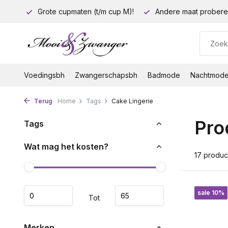
euro!
Grote cupmaten (t/m cup M)!
Andere maat probere
Voedingsbh
Zwangerschapsbh
Badmode
Nachtmod
Terug
Home
Tags
Cake Lingerie
Pro
Tags
Wat mag het kosten?
17 produc
sale 10%
Tot
Merken