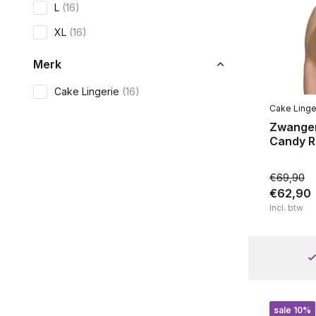
L
(16)
XL
(16)
Merk
Cake Lingerie
(16)
Cake Linge
Zwange
Candy R
€69,90
€62,90
Incl. btw
sale 10%