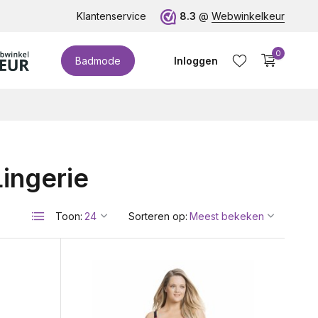
te cupmaten (t/m cup M)!
Klantenservice
8.3
@
Webwinkelkeur
0
Badmode
Inloggen
ingerie
Account aanmaken
Toon:
Sorteren op: