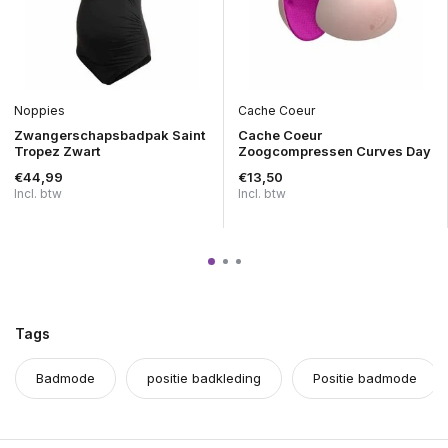
Noppies
Cache Coeur
Zwangerschapsbadpak Saint
Cache Coeur
Tropez Zwart
Zoogcompressen Curves Day
€44,99
€13,50
Incl. btw
Incl. btw
Tags
Badmode
positie badkleding
Positie badmode