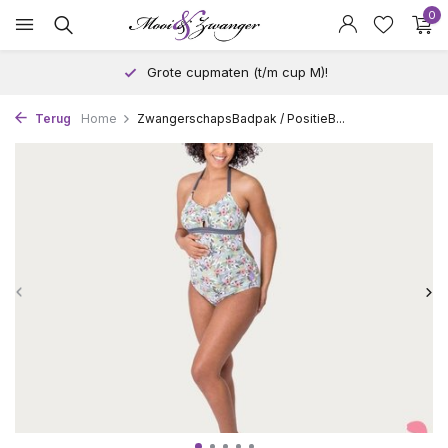
0
Grote cupmaten (t/m cup M)!
Terug
Home
ZwangerschapsBadpak / PositieB...