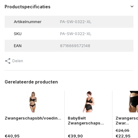
Productspecificaties
Artikelnummer
PA-SW-0322-XL
SKU
PA-SW-0322-XL
EAN
8716669572148
Delen
Gerelateerde producten
Zwangerschapsbh/voedin...
BabyBelt
Zwangersc
Zwangerschaps...
Zwar...
€24,95
€40,95
€39,90
€22,95