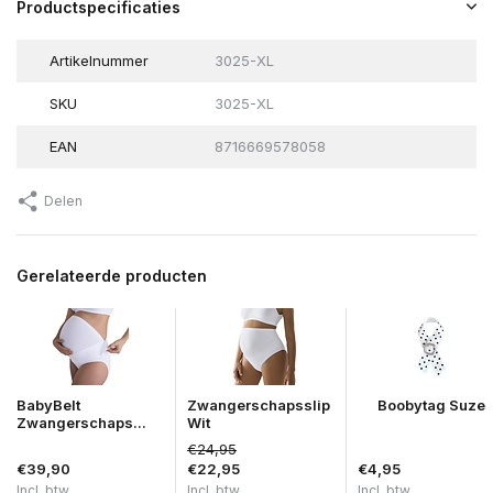
Productspecificaties
Artikelnummer
3025-XL
SKU
3025-XL
EAN
8716669578058
Delen
Gerelateerde producten
BabyBelt
Zwangerschapsslip
Boobytag Suze
Zwangerschaps...
Wit
€24,95
€39,90
€22,95
€4,95
Incl. btw
Incl. btw
Incl. btw