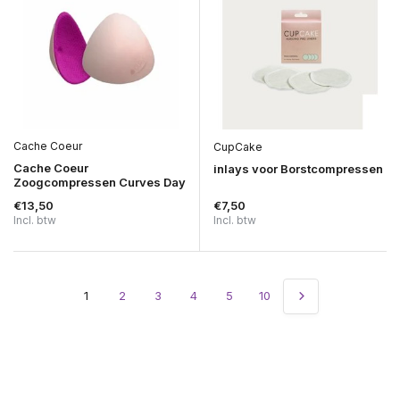
Cache Coeur
CupCake
Cache Coeur
inlays voor Borstcompressen
Zoogcompressen Curves Day
€13,50
€7,50
Incl. btw
Incl. btw
1
2
3
4
5
10