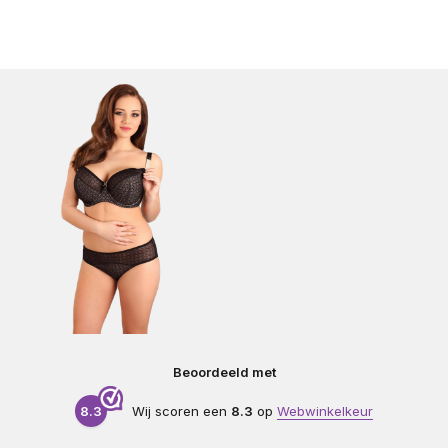
Beoordeeld met
8.3
Wij scoren een
8.3
op
Webwinkelkeur