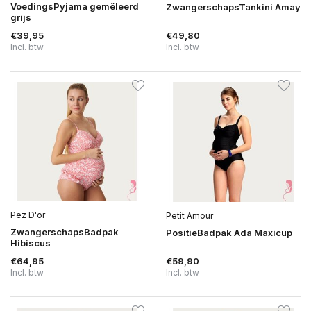
VoedingsPyjama gemêleerd
ZwangerschapsTankini Amay
grijs
€39,95
€49,80
Incl. btw
Incl. btw
Pez D'or
Petit Amour
ZwangerschapsBadpak
PositieBadpak Ada Maxicup
Hibiscus
€64,95
€59,90
Incl. btw
Incl. btw