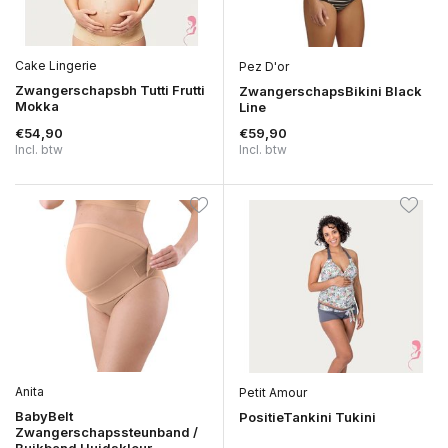
Cake Lingerie
Pez D'or
Zwangerschapsbh Tutti Frutti
ZwangerschapsBikini Black
Mokka
Line
€54,90
€59,90
Incl. btw
Incl. btw
Anita
Petit Amour
BabyBelt
PositieTankini Tukini
Zwangerschapssteunband /