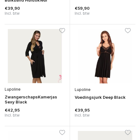
Buikband Huidskleur
€39,90
€59,90
Incl. btw
Incl. btw
Lupoline
Lupoline
ZwangerschapsKamerjas
Voedingsjurk Deep Black
Sexy Black
€42,95
€39,95
Incl. btw
Incl. btw