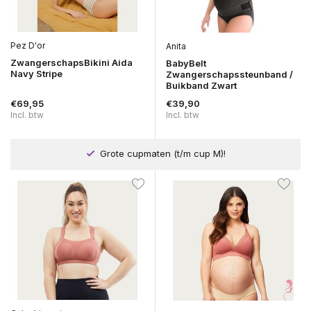
Pez D'or
Anita
ZwangerschapsBikini Aida
BabyBelt
Navy Stripe
Zwangerschapssteunband /
Buikband Zwart
€69,95
€39,90
Incl. btw
Incl. btw
Grote cupmaten (t/m cup M)!