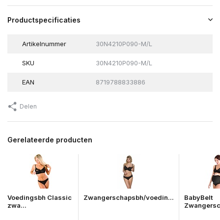
Productspecificaties
Artikelnummer
30N4210P090-M/L
SKU
30N4210P090-M/L
EAN
8719788833886
Delen
Gerelateerde producten
Voedingsbh Classic
Zwangerschapsbh/voedin...
BabyBelt
zwa...
Zwangersc