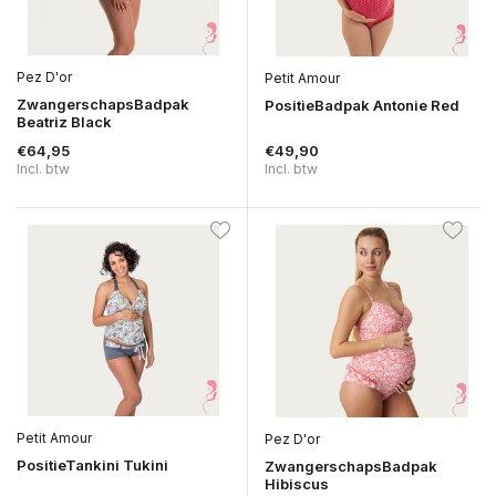
Pez D'or
Petit Amour
ZwangerschapsBadpak
PositieBadpak Antonie Red
Beatriz Black
€64,95
€49,90
Incl. btw
Incl. btw
Petit Amour
Pez D'or
PositieTankini Tukini
ZwangerschapsBadpak
Hibiscus