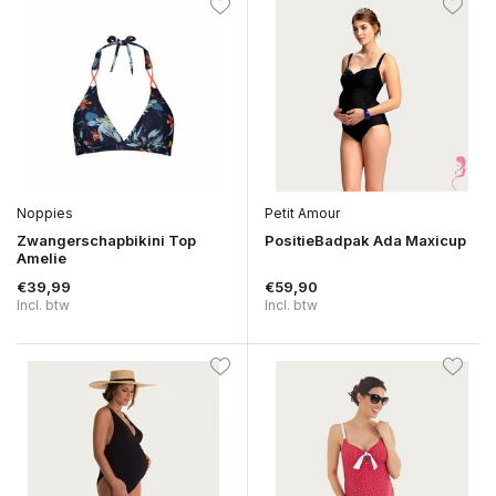
Noppies
Petit Amour
Zwangerschapbikini Top
PositieBadpak Ada Maxicup
Amelie
€39,99
€59,90
Incl. btw
Incl. btw