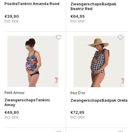
PositieTankini Amanda Rood
ZwangerschapsBadpak
Beatriz Red
€39,90
€64,95
Incl. btw
Incl. btw
Petit Amour
Pez D'or
ZwangerschapsTankini
ZwangerschapsBadpak Greta
Amay
€49,80
€72,95
Incl. btw
Incl. btw