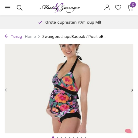
0
Grote cupmaten (t/m cup M)!
Terug
Home
ZwangerschapsBadpak / PositieB...