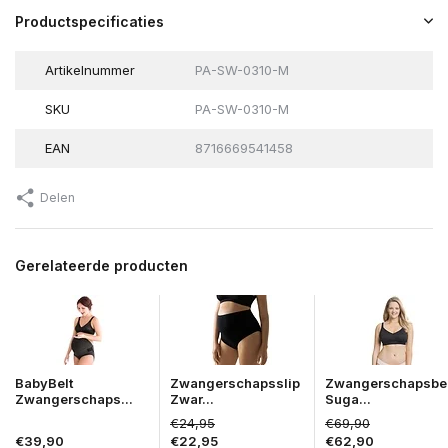
Productspecificaties
Artikelnummer
PA-SW-0310-M
SKU
PA-SW-0310-M
EAN
8716669541458
Delen
Gerelateerde producten
BabyBelt
Zwangerschapsslip
Zwangerschapsbe
Zwangerschaps...
Zwar...
Suga...
€24,95
€69,90
€39,90
€22,95
€62,90