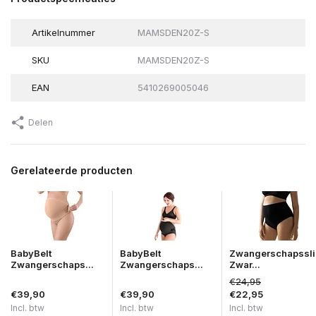
Artikelnummer
MAMSDEN20Z-S
SKU
MAMSDEN20Z-S
EAN
5410269005046
Delen
Gerelateerde producten
BabyBelt
BabyBelt
Zwangerschapssli
Zwangerschaps...
Zwangerschaps...
Zwar...
€24,95
€39,90
€39,90
€22,95
Incl. btw
Incl. btw
Incl. btw