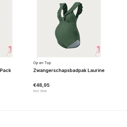
Op en Top
Lu
-Pack
Zwangerschapsbadpak Laurine
Vo
€48,95
€
Incl. btw
Inc