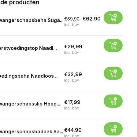
rde producten
€62,90
€69,90
wangerschapsbeha Suga...
Incl. btw
€29,99
rstvoedingstop Naadl...
Incl. btw
€32,99
edingsbeha Naadloos ...
Incl. btw
€17,99
angerschapsslip Hoog...
Incl. btw
€44,99
wangerschapsbadpak Sa...
Incl. btw