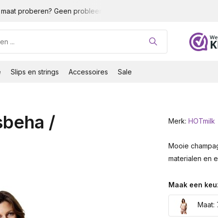
maat proberen? Geen probleem!
Gratis verzending vanaf 35 
e
Slips en strings
Accessoires
Sale
beha /
Merk:
HOTmilk
Mooie champagn
materialen en 
Maak een keu
Maat: 