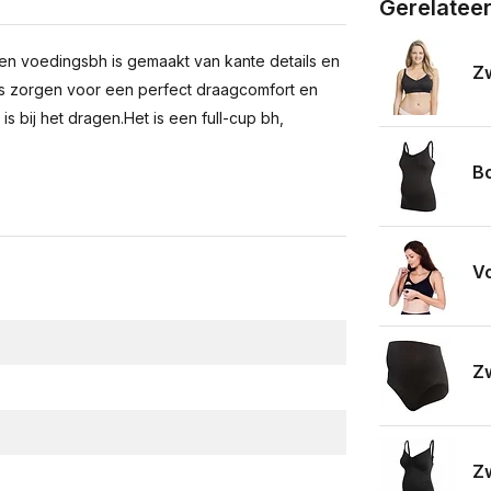
Gerelatee
 voedingsbh is gemaakt van kante details en
Z
ups zorgen voor een perfect draagcomfort en
s bij het dragen.Het is een full-cup bh,
Bo
Vo
Zw
Z