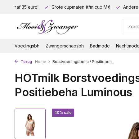
ding vanaf 35 euro!
Grote cupmaten (t/m cup M)!
Andere 
Voedingsbh
Zwangerschapsbh
Badmode
Nachtmod
Terug
Home
Borstvoedingsbeha / Positiebeh...
HOTmilk Borstvoedings
Positiebeha Luminous
40% sale