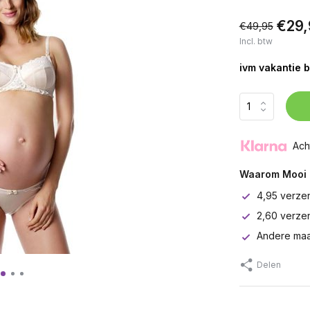
€29,
€49,95
Incl. btw
ivm vakantie b
Ach
Waarom Mooi 
4,95 verze
2,60 verze
Andere maa
Delen