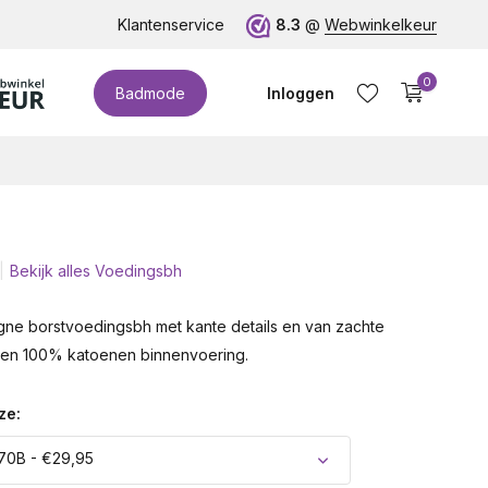
euro!
Klantenservice
8.3
@
Webwinkelkeur
0
Badmode
Inloggen
Bekijk alles Voedingsbh
Account aanmaken
e borstvoedingsbh met kante details en van zachte
een 100% katoenen binnenvoering.
ze:
70B - €29,95