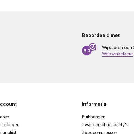
Beoordeeld met
Wij scoren een
8.3
Webwinkelkeur
account
Informatie
reren
Buikbanden
stellingen
Zwangerschapspanty's
rlanglijst
Zoogcompressen