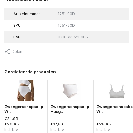
Artikelnummer
1251-90D
SKU
1251-90D
EAN
8716669528305
Delen
Gerelateerde producten
Zwangerschapsslip
Zwangerschapsslip
Zwangerschapsbe
Wit
Hoog...
Wit
€24,95
€22,95
€17,99
€29,95
Incl. btw
Incl. btw
Incl. btw