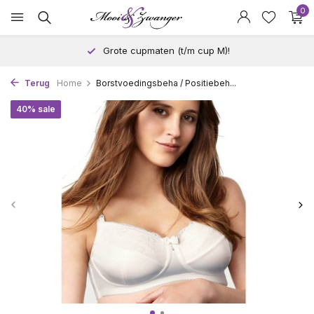
0
Grote cupmaten (t/m cup M)!
Terug
Home
Borstvoedingsbeha / Positiebeh...
40% sale