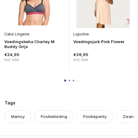
Cake Lingerie
Lupoline
Voedingsbeha Charley M
Voedingsjurk Pink Flower
Buddy Grijs
€24,95
€39,95
Incl. btw
Incl. btw
Tags
Mamsy
Positiekleding
Positiepanty
Zwange