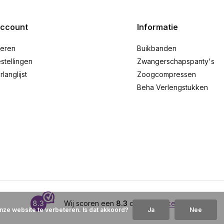
account
Informatie
reren
Buikbanden
stellingen
Zwangerschapspanty's
rlanglijst
Zoogcompressen
Beha Verlengstukken
8.3
Wij scoren een
8.3
op
Webwinkelkeur
nze website te verbeteren. Is dat akkoord?
Ja
Nee