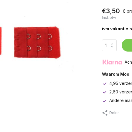
€3,50
6 pr
Incl. btw
ivm vakantie b
Ach
Waarom Mooi 
4,95 verze
2,60 verze
Andere maa
Delen