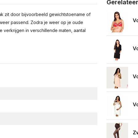
Gerelatee
ak zit door bijvoorbeeld gewichtstoename of
Vo
weer passend. Zodra je weer op je oude
 verkrijgen in verschillende maten, aantal
Vo
Vo
Vo
Zw