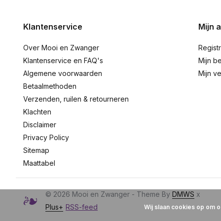
Klantenservice
Mijn 
Over Mooi en Zwanger
Regist
Klantenservice en FAQ's
Mijn be
Algemene voorwaarden
Mijn ve
Betaalmethoden
Verzenden, ruilen & retourneren
Klachten
Disclaimer
Privacy Policy
Sitemap
Maattabel
© 2026 Mooi en Zwanger - Theme By
DMWS
x
Plus+
RSS-feed
Wij slaan cookies op om o