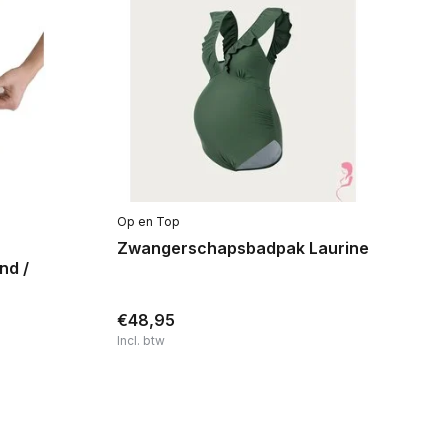
Op en Top
Lu
Zwangerschapsbadpak Laurine
Z
nd /
V
€48,95
€
Incl. btw
Inc