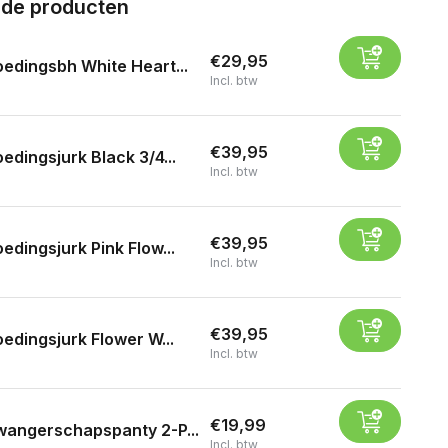
rde producten
€29,95
edingsbh White Heart...
Incl. btw
€39,95
edingsjurk Black 3/4...
Incl. btw
€39,95
edingsjurk Pink Flow...
Incl. btw
€39,95
edingsjurk Flower W...
Incl. btw
€19,99
angerschapspanty 2-P...
Incl. btw