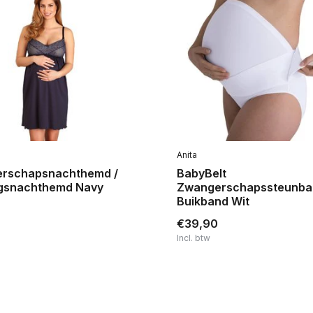
Anita
rschapsnachthemd /
BabyBelt
gsnachthemd Navy
Zwangerschapssteunba
Buikband Wit
€39,90
Incl. btw