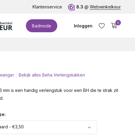
te cupmaten (t/m cup M)!
Klantenservice
8.3
@
Webwinkelkeur
0
Badmode
Inloggen
wanger
Bekijk alles Beha Verlengstukken
Account aanmaken
 mm is een handig verlengstuk voor een BH die te strak zit
d.
ze:
ard - €3,50