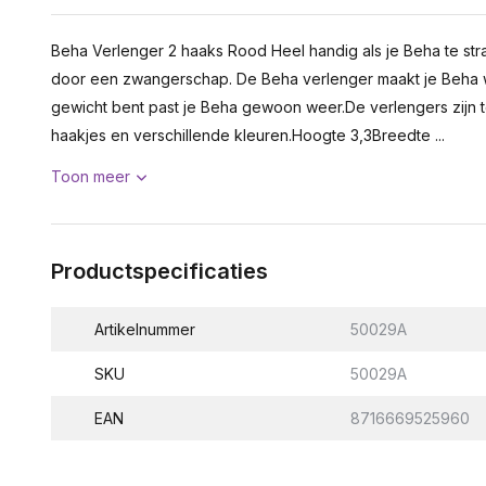
Beha Verlenger 2 haaks Rood Heel handig als je Beha te str
door een zwangerschap. De Beha verlenger maakt je Beha 
gewicht bent past je Beha gewoon weer.De verlengers zijn te
haakjes en verschillende kleuren.Hoogte 3,3Breedte ...
Toon meer
Productspecificaties
Artikelnummer
50029A
SKU
50029A
EAN
8716669525960