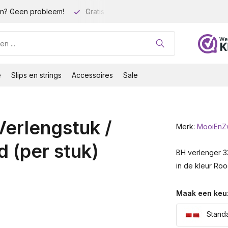
n? Geen probleem!
Gratis verzending vanaf 35 euro!
Gro
e
Slips en strings
Accessoires
Sale
erlengstuk /
Merk:
MooiEnZ
 (per stuk)
BH verlenger 33
in de kleur Roo
Maak een keu
Standa