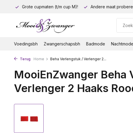
euro!
Grote cupmaten (t/m cup M)!
Andere maat probere
Voedingsbh
Zwangerschapsbh
Badmode
Nachtmod
Terug
Home
Beha Verlengstuk / Verlenger 2...
MooiEnZwanger Beha V
Verlenger 2 Haaks Rood