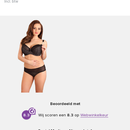
Incl. btw
Beoordeeld met
8.3
Wij scoren een
8.3
op
Webwinkelkeur