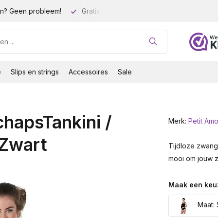
n? Geen probleem!
Gratis verzending vanaf 35 euro!
Gro
e
Slips en strings
Accessoires
Sale
hapsTankini /
Merk:
Petit Am
 Zwart
Tijdloze zwange
mooi om jouw z
Maak een keu
Maat: 