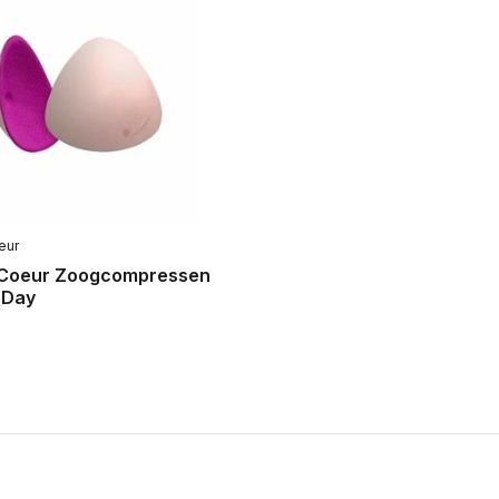
eur
Coeur Zoogcompressen
 Day