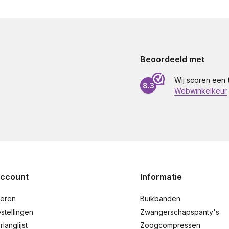
Beoordeeld met
Wij scoren een
8.3
Webwinkelkeur
account
Informatie
reren
Buikbanden
stellingen
Zwangerschapspanty's
rlanglijst
Zoogcompressen