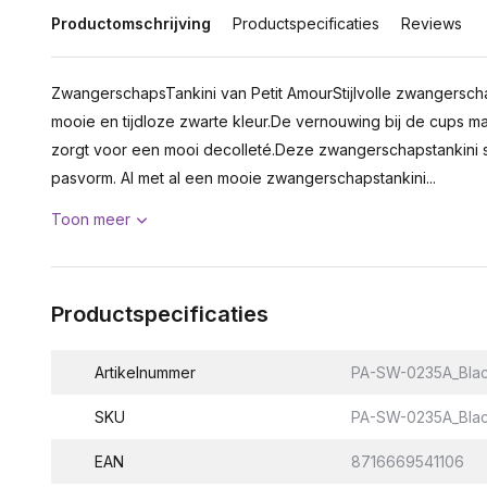
Productomschrijving
Productspecificaties
Reviews
ZwangerschapsTankini van Petit AmourStijlvolle zwangersc
mooie en tijdloze zwarte kleur.De vernouwing bij de cups ma
zorgt voor een mooi decolleté.Deze zwangerschapstankini s
pasvorm. Al met al een mooie zwangerschapstankini...
Toon meer
Productspecificaties
Artikelnummer
PA-SW-0235A_Bla
SKU
PA-SW-0235A_Bla
EAN
8716669541106