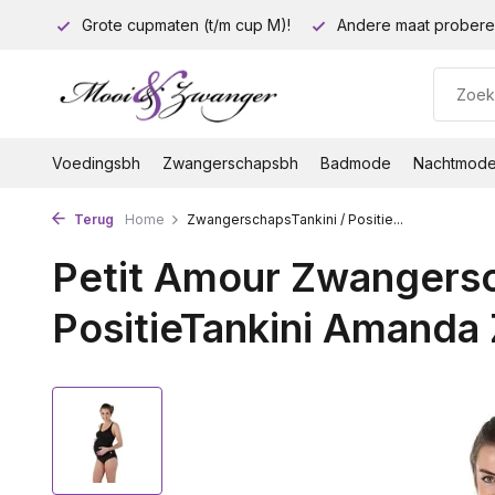
euro!
Grote cupmaten (t/m cup M)!
Andere maat probere
Voedingsbh
Zwangerschapsbh
Badmode
Nachtmod
Terug
Home
ZwangerschapsTankini / Positie...
Petit Amour Zwangersc
PositieTankini Amanda