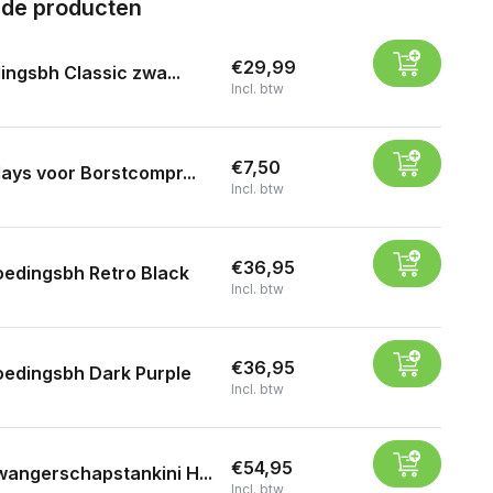
rde producten
€29,99
ingsbh Classic zwa...
Incl. btw
€7,50
lays voor Borstcompr...
Incl. btw
€36,95
edingsbh Retro Black
Incl. btw
€36,95
oedingsbh Dark Purple
Incl. btw
€54,95
angerschapstankini H...
Incl. btw