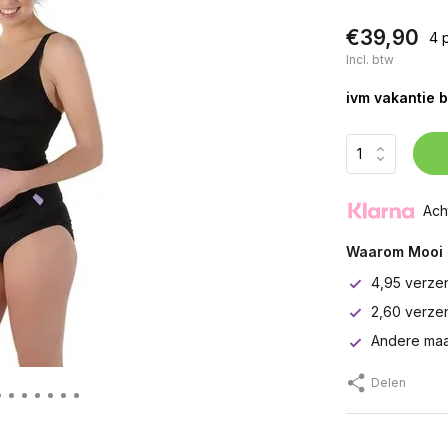
€39,90
4 
Incl. btw
ivm vakantie b
Ach
Waarom Mooi 
4,95 verze
2,60 verze
Andere maa
Delen