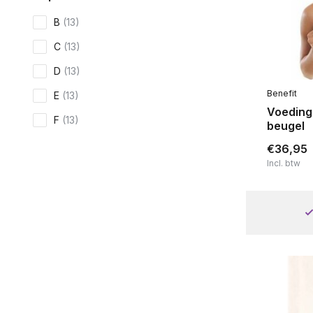
B
(13)
C
(13)
D
(13)
Benefit
E
(13)
Voeding
F
(13)
beugel
G
(14)
€36,95
Incl. btw
Toon meer
Soort voedingsbh
Voorgevormd
(4)
Niet voorgevormd
(10)
Met of zonder beugel
Met beugel
(12)