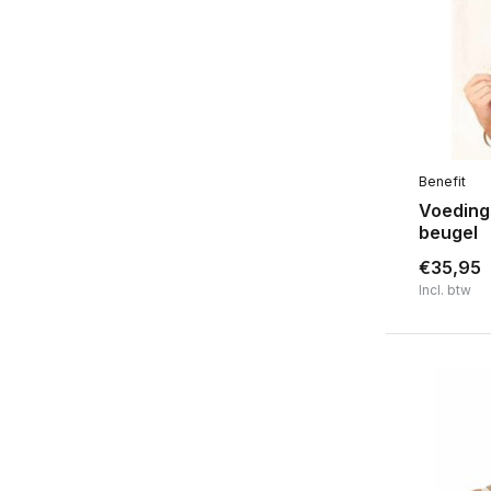
Zonder beugel
(2)
Merk
Benefit
(14)
Benefit
Voedings
beugel
€35,95
Incl. btw