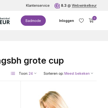
te cupmaten (t/m cup M)!
Klantenservice
8.3
@
Webwinkelkeur
0
Badmode
Inloggen
gsbh grote cup
Account aanmaken
Toon:
Sorteren op: