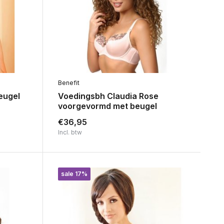
Benefit
eugel
Voedingsbh Claudia Rose
voorgevormd met beugel
€36,95
Incl. btw
sale 17%