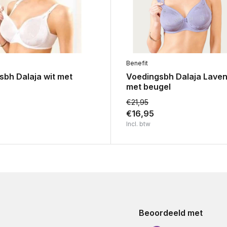
Benefit
sbh Dalaja wit met
Voedingsbh Dalaja Lave
met beugel
€21,95
€16,95
Incl. btw
Beoordeeld met