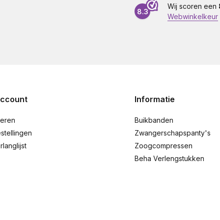
Wij scoren een
8.3
Webwinkelkeur
account
Informatie
reren
Buikbanden
stellingen
Zwangerschapspanty's
rlanglijst
Zoogcompressen
Beha Verlengstukken