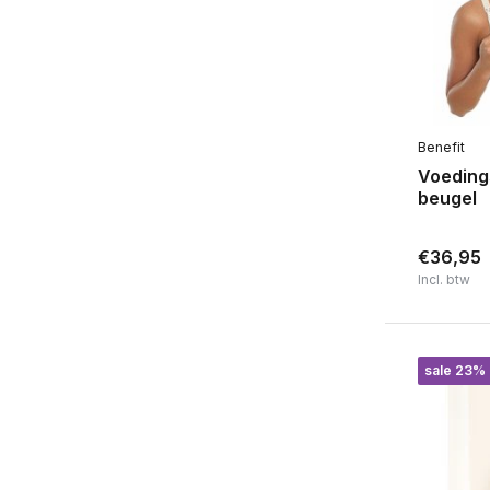
Benefit
Voeding
beugel
€36,95
Incl. btw
sale 23%