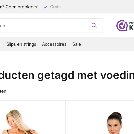
n? Geen probleem!
Gratis verzending vanaf 35 euro!
Gro
e
Slips en strings
Accessoires
Sale
ducten getagd met voedin
ten