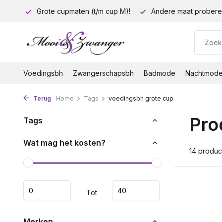
euro!
Grote cupmaten (t/m cup M)!
Andere maat probere
Voedingsbh
Zwangerschapsbh
Badmode
Nachtmod
Terug
Home
Tags
voedingsbh grote cup
Pro
Tags
Wat mag het kosten?
14 produc
Tot
Merken