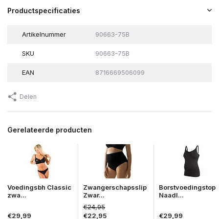
Productspecificaties
Artikelnummer
90663-75B
SKU
90663-75B
EAN
8716669506099
Delen
Gerelateerde producten
Voedingsbh Classic
Zwangerschapsslip
Borstvoedingstop
zwa...
Zwar...
Naadl...
€24,95
€29,99
€22,95
€29,99