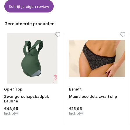
Schrijf je eigen review
Uitverkocht
Gerelateerde producten
Uitverkocht
Op en Top
Benefit
Zwangerschapsbadpak
Mama eco dots zwart slip
Laurine
Uitverkocht
€48,95
€15,95
Incl. btw
Incl. btw
Uitverkocht