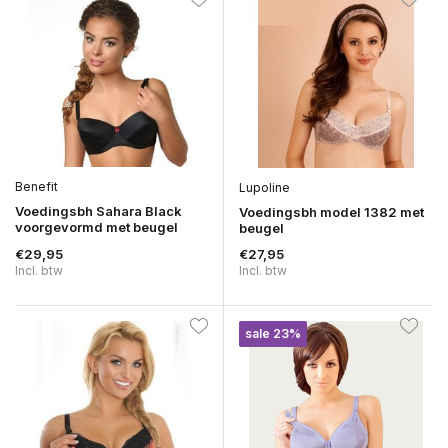
Benefit
Lupoline
Voedingsbh Sahara Black
Voedingsbh model 1382 met
voorgevormd met beugel
beugel
€29,95
€27,95
Incl. btw
Incl. btw
sale 23%