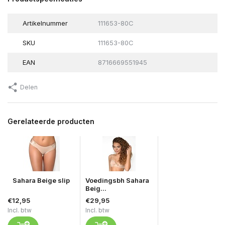
Artikelnummer
111653-80C
SKU
111653-80C
EAN
8716669551945
Delen
Gerelateerde producten
Sahara Beige slip
Voedingsbh Sahara
Beig...
€12,95
€29,95
Incl. btw
Incl. btw