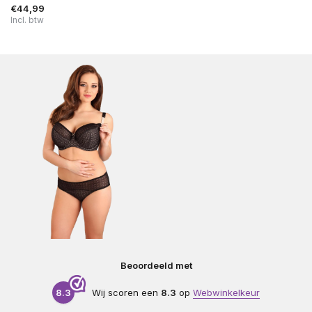
€44,99
Incl. btw
Beoordeeld met
8.3
Wij scoren een
8.3
op
Webwinkelkeur