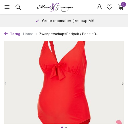
0
Grote cupmaten (t/m cup M)!
Terug
Home
ZwangerschapsBadpak / PositieB...