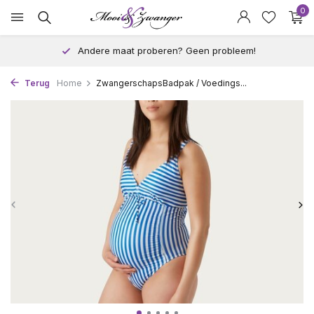
0
Andere maat proberen? Geen probleem!
Terug
Home
ZwangerschapsBadpak / Voedings...