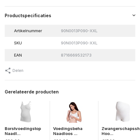
Productspecificaties
Artikelnummer
90N0013P090-XXL
SKU
90N0013P090-XXL
EAN
8716669532173
Delen
Gerelateerde producten
Borstvoedingstop
Voedingsbeha
Zwangerschapssh
Naadl...
Naadloos ...
Hoo...