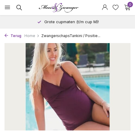
0
Grote cupmaten (t/m cup M)!
Terug
Home
ZwangerschapsTankini / Positie...