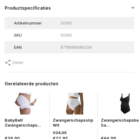
Productspecificaties
Artikelnummer
50195
SKU
50195
EAN
8716669586329
Delen
Gerelateerde producten
BabyBelt
Zwangerschapsslip
Zwangerschapsba
Zwangerschaps...
Wit
Sa...
€24,95
€39,90
€22,95
€44,99