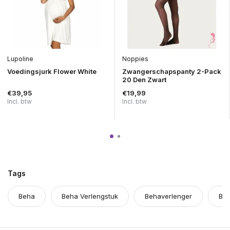
Lupoline
Noppies
Voedingsjurk Flower White
Zwangerschapspanty 2-Pack
20 Den Zwart
€39,95
€19,99
Incl. btw
Incl. btw
Tags
Beha
Beha Verlengstuk
Behaverlenger
BH 