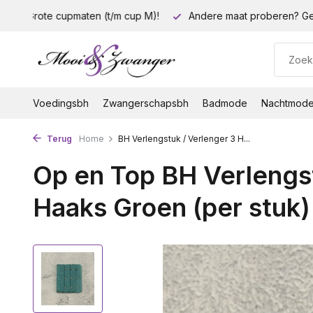
p M)!
Andere maat proberen? Geen probleem!
Gratis ve
Voedingsbh
Zwangerschapsbh
Badmode
Nachtmod
Terug
Home
BH Verlengstuk / Verlenger 3 H...
Op en Top BH Verlengst
Haaks Groen (per stuk)