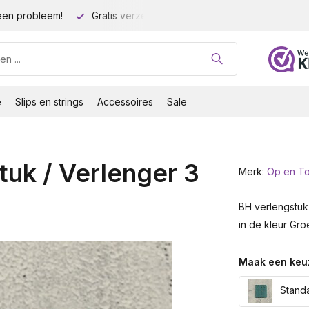
rzending vanaf 35 euro!
Grote cupmaten (t/m cup M)!
e
Slips en strings
Accessoires
Sale
uk / Verlenger 3
Merk:
Op en T
BH verlengstuk 
in de kleur Gr
Maak een keu
Standa