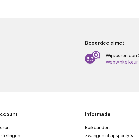
Beoordeeld met
Wij scoren een
8.3
Webwinkelkeur
account
Informatie
reren
Buikbanden
stellingen
Zwangerschapspanty's