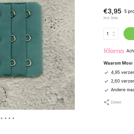
€3,95
5 pr
Incl. btw
Ach
Waarom Mooi 
4,95 verze
2,60 verze
Andere maa
Delen