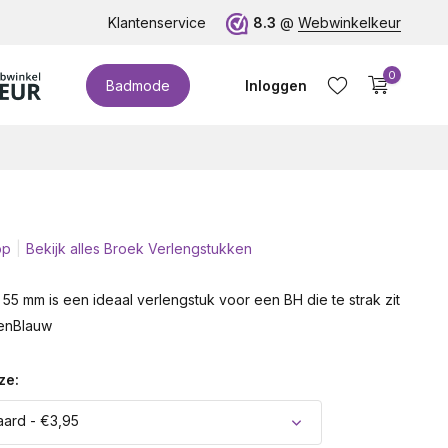
Klantenservice
8.3
@
Webwinkelkeur
0
Badmode
Inloggen
op
Bekijk alles Broek Verlengstukken
Account aanmaken
55 mm is een ideaal verlengstuk voor een BH die te strak zit
oenBlauw
ze:
ard - €3,95